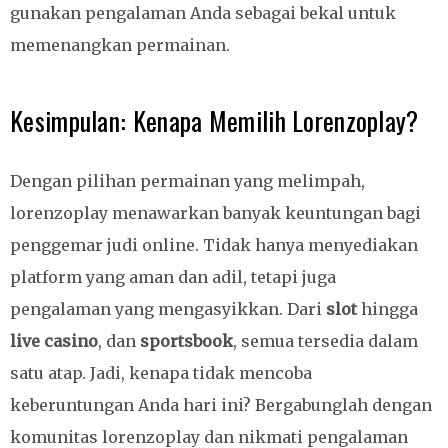
gunakan pengalaman Anda sebagai bekal untuk
memenangkan permainan.
Kesimpulan: Kenapa Memilih Lorenzoplay?
Dengan pilihan permainan yang melimpah,
lorenzoplay menawarkan banyak keuntungan bagi
penggemar judi online. Tidak hanya menyediakan
platform yang aman dan adil, tetapi juga
pengalaman yang mengasyikkan. Dari
slot
hingga
live casino
, dan
sportsbook
, semua tersedia dalam
satu atap. Jadi, kenapa tidak mencoba
keberuntungan Anda hari ini? Bergabunglah dengan
komunitas lorenzoplay dan nikmati pengalaman