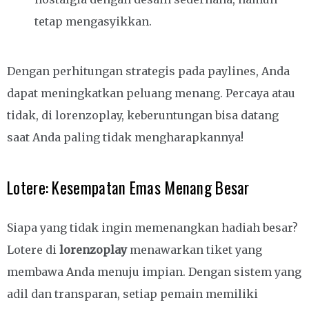
tetap mengasyikkan.
Dengan perhitungan strategis pada paylines, Anda
dapat meningkatkan peluang menang. Percaya atau
tidak, di lorenzoplay, keberuntungan bisa datang
saat Anda paling tidak mengharapkannya!
Lotere: Kesempatan Emas Menang Besar
Siapa yang tidak ingin memenangkan hadiah besar?
Lotere di
lorenzoplay
menawarkan tiket yang
membawa Anda menuju impian. Dengan sistem yang
adil dan transparan, setiap pemain memiliki