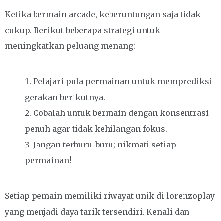
Ketika bermain arcade, keberuntungan saja tidak
cukup. Berikut beberapa strategi untuk
meningkatkan peluang menang:
Pelajari pola permainan untuk memprediksi
gerakan berikutnya.
Cobalah untuk bermain dengan konsentrasi
penuh agar tidak kehilangan fokus.
Jangan terburu-buru; nikmati setiap
permainan!
Setiap pemain memiliki riwayat unik di lorenzoplay
yang menjadi daya tarik tersendiri. Kenali dan