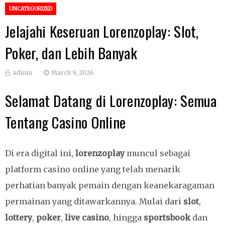
UNCATEGORIZED
Jelajahi Keseruan Lorenzoplay: Slot,
Poker, dan Lebih Banyak
admin
March 9, 2026
Selamat Datang di Lorenzoplay: Semua
Tentang Casino Online
Di era digital ini,
lorenzoplay
muncul sebagai
platform casino online yang telah menarik
perhatian banyak pemain dengan keanekaragaman
permainan yang ditawarkannya. Mulai dari
slot
,
lottery
,
poker
,
live casino
, hingga
sportsbook
dan