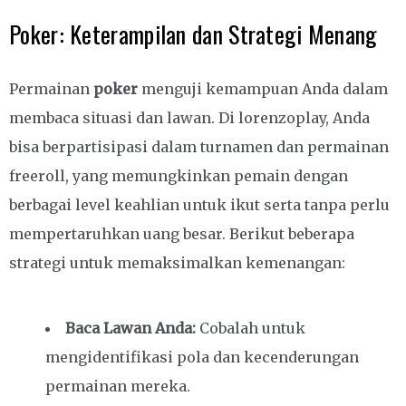
Poker: Keterampilan dan Strategi Menang
Permainan
poker
menguji kemampuan Anda dalam
membaca situasi dan lawan. Di lorenzoplay, Anda
bisa berpartisipasi dalam turnamen dan permainan
freeroll, yang memungkinkan pemain dengan
berbagai level keahlian untuk ikut serta tanpa perlu
mempertaruhkan uang besar. Berikut beberapa
strategi untuk memaksimalkan kemenangan:
Baca Lawan Anda:
Cobalah untuk
mengidentifikasi pola dan kecenderungan
permainan mereka.