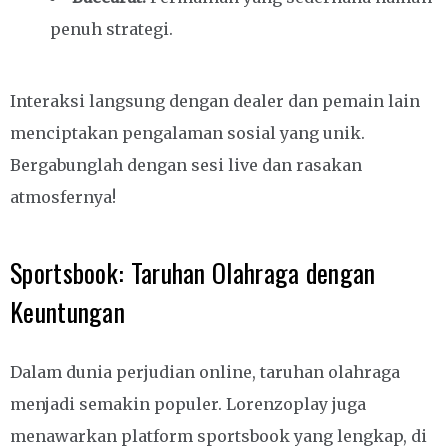
penuh strategi.
Interaksi langsung dengan dealer dan pemain lain
menciptakan pengalaman sosial yang unik.
Bergabunglah dengan sesi live dan rasakan
atmosfernya!
Sportsbook: Taruhan Olahraga dengan
Keuntungan
Dalam dunia perjudian online, taruhan olahraga
menjadi semakin populer. Lorenzoplay juga
menawarkan platform sportsbook yang lengkap, di