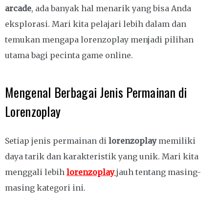
arcade
, ada banyak hal menarik yang bisa Anda
eksplorasi. Mari kita pelajari lebih dalam dan
temukan mengapa lorenzoplay menjadi pilihan
utama bagi pecinta game online.
Mengenal Berbagai Jenis Permainan di
Lorenzoplay
Setiap jenis permainan di
lorenzoplay
memiliki
daya tarik dan karakteristik yang unik. Mari kita
menggali lebih
lorenzoplay
jauh tentang masing-
masing kategori ini.