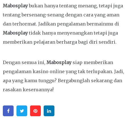
Mabosplay
bukan hanya tentang menang, tetapi juga
tentang bersenang-senang dengan cara yang aman
dan terhormat. Jadikan pengalaman bermainmu di
Mabosplay
tidak hanya menyenangkan tetapi juga
memberikan pelajaran berharga bagi diri sendiri.
Dengan semua ini,
Mabosplay
siap memberikan
pengalaman kasino online yang tak terlupakan. Jadi,
apa yang kamu tunggu? Bergabunglah sekarang dan
rasakan keseruannya!
Facebook
Twitter
Pinterest
Linkedin