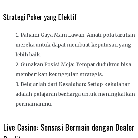
Strategi Poker yang Efektif
Pahami Gaya Main Lawan: Amati pola taruhan
mereka untuk dapat membuat keputusan yang
lebih baik.
Gunakan Posisi Meja: Tempat dudukmu bisa
memberikan keunggulan strategis.
Belajarlah dari Kesalahan: Setiap kekalahan
adalah pelajaran berharga untuk meningkatkan
permainanmu.
Live Casino: Sensasi Bermain dengan Dealer