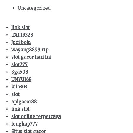
Uncategorized
link slot
TAPIR328
Judi bola
wayang8899 rtp
slot gacor hari ini
slot777
Sga508
UNYU168
kilo303
slot
apigacor88
link slot
slot online terpercaya
lengkap777
Situs slot gacor