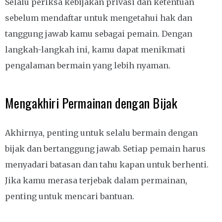
Selalu periksa kebijakan privasi dan ketentuan
sebelum mendaftar untuk mengetahui hak dan
tanggung jawab kamu sebagai pemain. Dengan
langkah-langkah ini, kamu dapat menikmati
pengalaman bermain yang lebih nyaman.
Mengakhiri Permainan dengan Bijak
Akhirnya, penting untuk selalu bermain dengan
bijak dan bertanggung jawab. Setiap pemain harus
menyadari batasan dan tahu kapan untuk berhenti.
Jika kamu merasa terjebak dalam permainan,
penting untuk mencari bantuan.