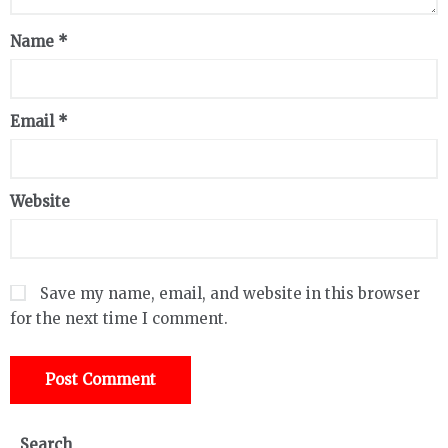
Name
*
Email
*
Website
Save my name, email, and website in this browser
for the next time I comment.
Search