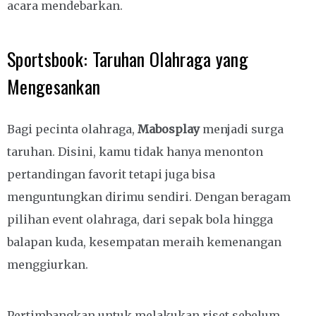
acara mendebarkan.
Sportsbook: Taruhan Olahraga yang
Mengesankan
Bagi pecinta olahraga,
Mabosplay
menjadi surga
taruhan. Disini, kamu tidak hanya menonton
pertandingan favorit tetapi juga bisa
menguntungkan dirimu sendiri. Dengan beragam
pilihan event olahraga, dari sepak bola hingga
balapan kuda, kesempatan meraih kemenangan
menggiurkan.
Pertimbangkan untuk melakukan riset sebelum