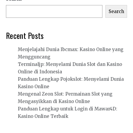
Search
Recent Posts
Menjelajahi Dunia Ibcmax: Kasino Online yang
Mengguncang
Terminaljp: Menyelami Dunia Slot dan Kasino
Online di Indonesia
Panduan Lengkap Pojokslot: Menyelami Dunia
Kasino Online
Mengenal Zeon Slot: Permainan Slot yang
Mengasyikkan di Kasino Online
Panduan Lengkap untuk Login di Mawar4D:
Kasino Online Terbaik